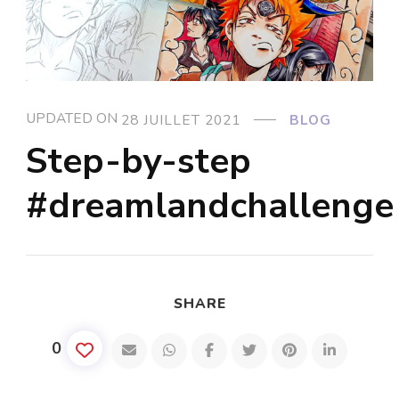
UPDATED ON
28 JUILLET 2021
BLOG
Step-by-step
#dreamlandchallenge
SHARE
0