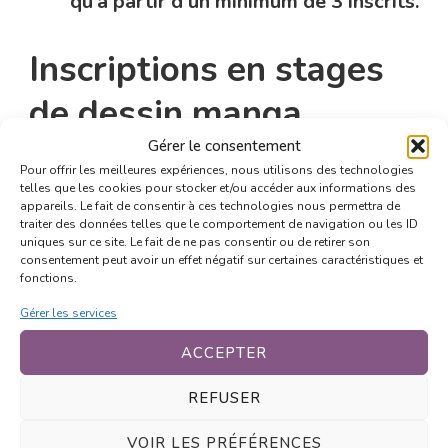
qu’à partir d’un minimum de 3 inscrits.
Inscriptions en stages
de dessin manga
Gérer le consentement
Pour connaitre les dates et contenu des
Pour offrir les meilleures expériences, nous utilisons des technologies
telles que les cookies pour stocker et/ou accéder aux informations des
prochains stage de dessin manga pendant
appareils. Le fait de consentir à ces technologies nous permettra de
traiter des données telles que le comportement de navigation ou les ID
les vacances, merci de consulter
la page
uniques sur ce site. Le fait de ne pas consentir ou de retirer son
consentement peut avoir un effet négatif sur certaines caractéristiques et
consacrée aux stages.
fonctions.
Gérer les services
Réservez votre place en stage directement
ACCEPTER
depuis la boutique en ligne ! Choisissez
votre stage, sélectionnez la date souhaitée
REFUSER
puis procédez au paiement sécurisé ou
VOIR LES PRÉFÉRENCES