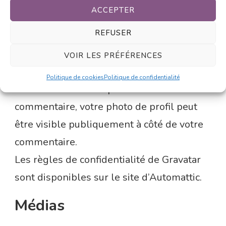
des commentaires indésirables.
ACCEPTER
REFUSER
Une chaîne anonymisée créée à partir de
votre adresse e-mail peut être transmise
VOIR LES PRÉFÉRENCES
au service Gravatar afin de vérifier si vous
Politique de cookies
Politique de confidentialité
utilisez ce service. Après validation du
commentaire, votre photo de profil peut
être visible publiquement à côté de votre
commentaire.
Les règles de confidentialité de Gravatar
sont disponibles sur le site d’Automattic.
Médias