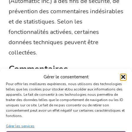
(Automattic Inc.) à des fins de sécurité, de
prévention des commentaires indésirables
et de statistiques. Selon les
fonctionnalités activées, certaines
données techniques peuvent être
collectées.
Commentaires
Gérer le consentement
Lorsque vous laissez un commentaire sur
Pour offrir les meilleures expériences, nous utilisons des technologies
telles que les cookies pour stocker et/ou accéder aux informations des
le site, les données saisies dans le
appareils. Le fait de consentir à ces technologies nous permettra de
traiter des données telles que le comportement de navigation ou les ID
formulaire de commentaire, votre adresse
uniques sur ce site. Le fait de ne pas consentir ou de retirer son
consentement peut avoir un effet négatif sur certaines caractéristiques et
IP et l’agent utilisateur de votre navigateur
fonctions.
sont collectés afin de faciliter la détection
Gérer les services