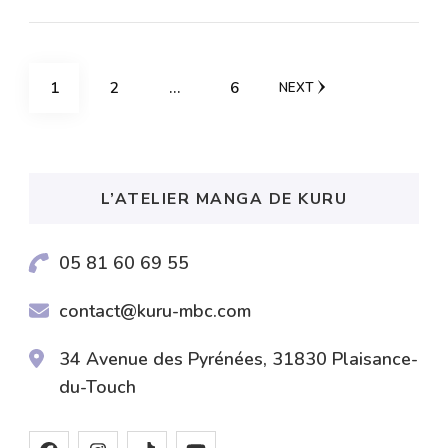
Pagination
PAGE
PAGE
PAGE
1
2
…
6
NEXT
des
publications
L’ATELIER MANGA DE KURU
05 81 60 69 55
contact@kuru-mbc.com
34 Avenue des Pyrénées, 31830 Plaisance-
du-Touch