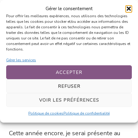
Gérer le consentement
Pour offrir les meilleures expériences, nous utilisons des technologies
telles que les cookies pour stocker et/ou accéder aux informations des
appareils. Le fait de consentir à ces technologies nous permettra de
traiter des données telles que le comportement de navigation ou les ID
uniques sur ce site. Le fait de ne pas consentir ou de retirer son
consentement peut avoir un effet négatif sur certaines caractéristiques et
fonctions.
Gérer les services
ACCEPTER
UPDATED ON
13 FÉVRIER 2026
BLOG
REFUSER
Forum des Métiers de
VOIR LES PRÉFÉRENCES
Plaisance-du-Touch – Jeudi 19
février 2026
Politique de cookies
Politique de confidentialité
Cette année encore, je serai présente au