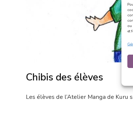
Pou
coo
con
com
ou 
et 
Gér
Chibis des élèves
Les élèves de l’Atelier Manga de Kuru s