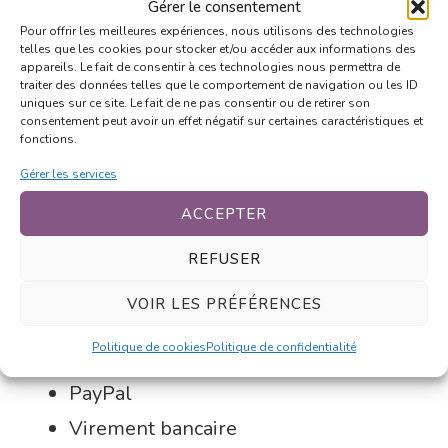
-20 % sur les stages pour les inscrits
Gérer le consentement
Pour offrir les meilleures expériences, nous utilisons des technologies
en cours collectifs annuels
telles que les cookies pour stocker et/ou accéder aux informations des
appareils. Le fait de consentir à ces technologies nous permettra de
traiter des données telles que le comportement de navigation ou les ID
uniques sur ce site. Le fait de ne pas consentir ou de retirer son
consentement peut avoir un effet négatif sur certaines caractéristiques et
fonctions.
MODALITÉS DE
Gérer les services
PAIEMENT
ACCEPTER
Moyens de paiement
REFUSER
acceptés
VOIR LES PRÉFÉRENCES
Politique de cookies
Politique de confidentialité
Carte bancaire (via Stripe)
PayPal
Virement bancaire