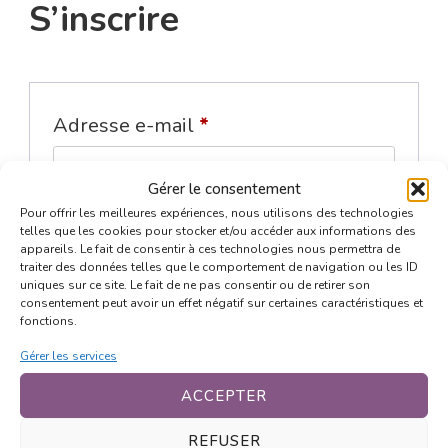
S’inscrire
Obligatoire
Adresse e-mail
*
Gérer le consentement
Un lien permettant de définir un
Pour offrir les meilleures expériences, nous utilisons des technologies
telles que les cookies pour stocker et/ou accéder aux informations des
nouveau mot de passe sera envoyé à
appareils. Le fait de consentir à ces technologies nous permettra de
traiter des données telles que le comportement de navigation ou les ID
votre adresse e-mail.
uniques sur ce site. Le fait de ne pas consentir ou de retirer son
consentement peut avoir un effet négatif sur certaines caractéristiques et
fonctions.
Vos données personnelles seront
Gérer les services
utilisées pour vous accompagner au
ACCEPTER
cours de votre visite du site web et
REFUSER
pour gérer l’accès à votre compte. Voir