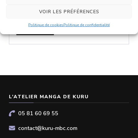
notre
politique de confidentialité
.
VOIR LES PRÉFÉRENCES
Politique de cookies
Politique de confidentialité
S’INSCRIRE
L’ATELIER MANGA DE KURU
05 81 60 69 55
contact@kuru-mbc.com