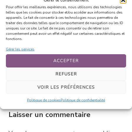
peu de culturel.
Pour offrir les meilleures expériences, nous utilisons des technologies
telles que les cookies pour stocker et/ou accéder aux informations des
appareils. Le fait de consentir à ces technologies nous permettra de
Connectez-vous pour répondre
traiter des données telles que le comportement de navigation ou les ID
uniques sur ce site. Le fait de ne pas consentir ou de retirer son
consentement peut avoir un effet négatif sur certaines caractéristiques et
fonctions.
Xuè
Gérer les services
7 avril 2011 at 18h51
Mouais…
ACCEPTER
Moi je dis la LAT, c’est fourbe!
REFUSER
Connectez-vous pour répondre
VOIR LES PRÉFÉRENCES
Politique de cookies
Politique de confidentialité
Laisser un commentaire