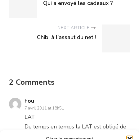
Qui a envoyé les cadeaux ?
NEXT ARTICLE
Chibi à l'assaut du net !
2 Comments
Fou
7 avril 2011 at 18h51
LAT
De temps en temps la LAT est obligé de
prendre en main ce blog pour faire un
Gérer le consentement