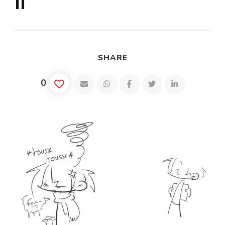
II
SHARE
0