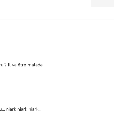
ru ? Il va être malade
ou… niark niark niark…