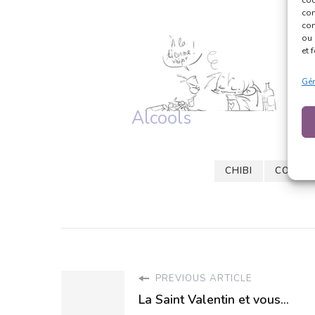
con
com
ou 
et 
Gér
Alcools
S
CHIBI
COUPS 
PREVIOUS ARTICLE
La Saint Valentin et vous...