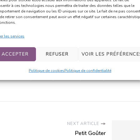
sentir à ces technologies nous permettra de traiter des données telles que le
La Saint Valentin
portement de navigation ou les ID uniques sur ce site. Le fait de ne pas consent
et vous…
de retirer son consentement peut avoir un effet négatif sur certaines caractéristi
fonctions.
er les services
t Valentin…
ACCEPTER
REFUSER
VOIR LES PRÉFÉRENCE
Politique de cookies
Politique de confidentialité
DE COEUR !
KURU
MANGA
STRIP
WEBCOMIC
NEXT ARTICLE
Petit Goûter