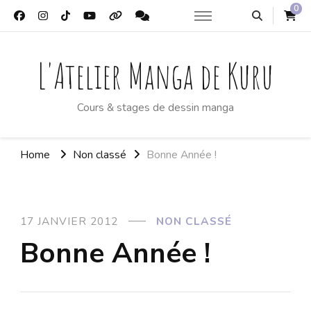
0
L'Atelier Manga de Kuru
Cours & stages de dessin manga
Home
Non classé
Bonne Année !
17 JANVIER 2012
NON CLASSÉ
Bonne Année !