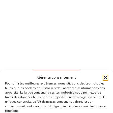
Aperçu du PDF
Gérer le consentement
Récupérer le PDF
Pour offrir les meilleures expériences, nous utilisons des technologies
telles que les cookies pour stocker et/ou accéder aux informations des
appareils. Le fait de consentir à ces technologies nous permettra de
Dans ce document, on retrouve la totalité
traiter des données telles que le comportement de navigation ou les ID
uniques sur ce site. Le fait de ne pas consentir ou de retirer son
des 24 poses, 1 pose par page avec une
consentement peut avoir un effet négatif sur certaines caractéristiques et
fonctions.