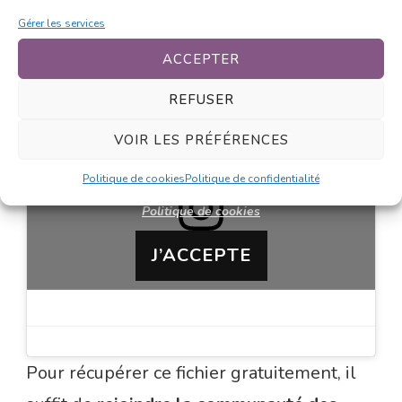
grande case pour la dessiner et une
Gérer les services
version avec une base de chibi en bleu par
ACCEPTER
page pour dessiner directement dessus.
REFUSER
VOIR LES PRÉFÉRENCES
Politique de cookies
Politique de confidentialité
Cliquez sur « J’accepte » pour activer Instagram
Politique de cookies
J’ACCEPTE
Pour récupérer ce fichier gratuitement, il