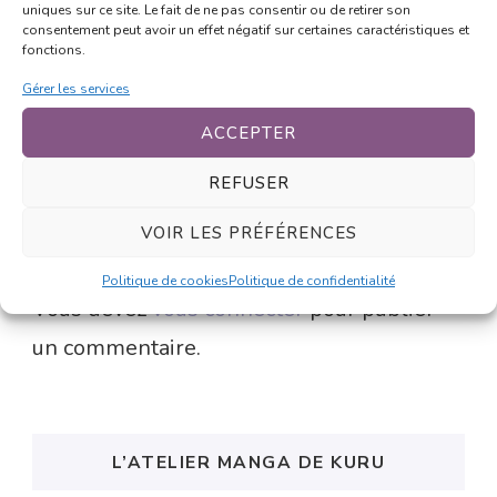
uniques sur ce site. Le fait de ne pas consentir ou de retirer son
Le Chibityran est tyrannisé par le maxi
consentement peut avoir un effet négatif sur certaines caractéristiques et
fonctions.
tyran
Gérer les services
Connectez-vous pour répondre
ACCEPTER
REFUSER
Laisser un commentaire
VOIR LES PRÉFÉRENCES
Politique de cookies
Politique de confidentialité
Vous devez
vous connecter
pour publier
un commentaire.
L’ATELIER MANGA DE KURU