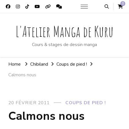
0
L'Atelier Manga de Kuru
Cours & stages de dessin manga
Home
Chibiland
Coups de pied !
Calmons nous
20 FÉVRIER 2011
COUPS DE PIED !
Calmons nous