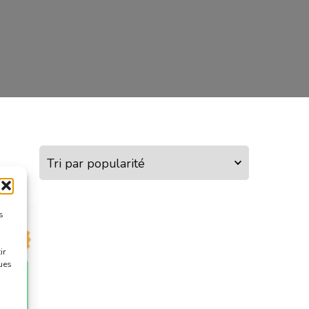
s
ir
ques