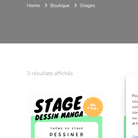
Home
Boutique
Stages
Trié
3 résultats affichés
par
popularité
Pou
coo
con
com
ou 
et 
Gér