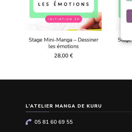
Stage Mini-Manga – Dessiner
Stage
les émotions
28,00
€
Ce
produit
a
plusieurs
L’ATELIER MANGA DE KURU
variations.
Les
05 81 60 69 55
options