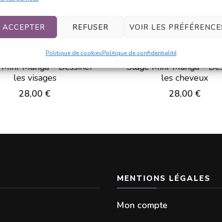
ACCEPTER
REFUSER
VOIR LES PRÉFÉRENCE
Politique de cookies
Politique de confidentialité
 Mini-Manga – Dessiner
Stage Mini-Manga – Des
les visages
les cheveux
28,00
€
28,00
€
Ce
Ce
produit
produit
a
a
plusieurs
plusieur
MENTIONS LÉGALES
variations.
variation
Les
Les
Mon compte
options
options