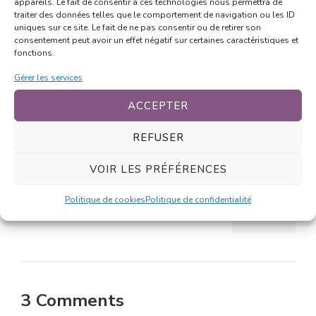
appareils. Le fait de consentir à ces technologies nous permettra de
traiter des données telles que le comportement de navigation ou les ID
LAT
MANGA
STRIP
WEBCOMIC
uniques sur ce site. Le fait de ne pas consentir ou de retirer son
consentement peut avoir un effet négatif sur certaines caractéristiques et
fonctions.
Gérer les services
PREVIOUS ARTICLE
ACCEPTER
Où vont Chibi et Spartacus ?
REFUSER
VOIR LES PRÉFÉRENCES
NEXT ARTICLE
Périple
Politique de cookies
Politique de confidentialité
3 Comments