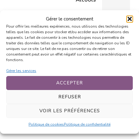
Gérer le consentement
Pour offrir les meilleures expériences, nous utilisons des technologies
telles que les cookies pour stocker et/ou accéder aux informations des
appareils. Le fait de consentir à ces technologies nous permettra de
1 Comment
traiter des données telles que le comportement de navigation ou les ID
uniques sur ce site. Le fait de ne pas consentir ou de retirer son
consentement peut avoir un effet négatif sur certaines caractéristiques et
fonctions.
Fou
14 février 2011 at 16h12
Gérer les services
Geek
ACCEPTER
Faut que je poste à chaque fois mais là j’ai
REFUSER
pas grand chose à dire donc :
GEEEEEEEEEEEEEEEEK
VOIR LES PRÉFÉRENCES
Connectez-vous pour répondre
Politique de cookies
Politique de confidentialité