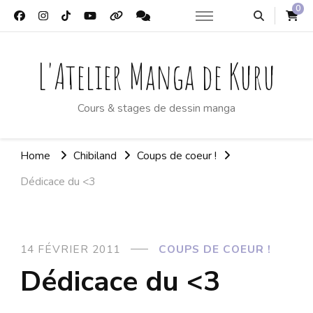
0
L'Atelier Manga de Kuru
Cours & stages de dessin manga
Home
Chibiland
Coups de coeur !
Dédicace du <3
14 FÉVRIER 2011
COUPS DE COEUR !
Dédicace du <3