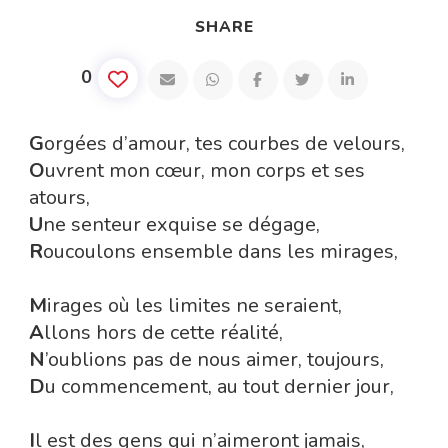
SHARE
0
G
orgées d’amour, tes courbes de velours,
O
uvrent mon cœur, mon corps et ses
atours,
U
ne senteur exquise se dégage,
R
oucoulons ensemble dans les mirages,
M
irages où les limites ne seraient,
A
llons hors de cette réalité,
N
’oublions pas de nous aimer, toujours,
D
u commencement, au tout dernier jour,
I
l est des gens qui n’aimeront jamais,