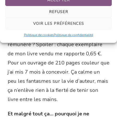
ACCEPTER
Le monde de l’édition.
Être autrice, c’est un
REFUSER
autre pan du métier que je pourrai
VOIR LES PRÉFÉRENCES
détailler. Comment ça fonctionne un
contrat d’édition ? Comment on est
Politique de cookies
Politique de confidentialité
rémunéré ? Spoiler : chaque exemplaire
de mon livre vendu me rapporte 0,65 €.
Pour un ouvrage de 210 pages couleur que
j’ai mis 7 mois à concevoir. Ça calme un
peu les fantasmes sur la vie d’auteur, mais
ça n’enlève rien à la fierté de tenir son
livre entre les mains.
Et malgré tout ça… pourquoi je ne