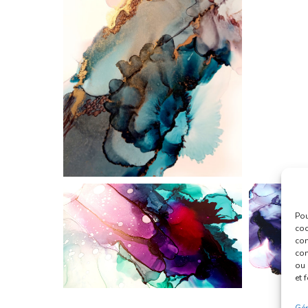
Pou
coo
con
com
ou 
et 
Gér