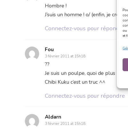
Hombre !
Pou
J’suis un homme ! o/ (enfin, je crois)
coo
con
com
Connectez-vous pour répondre
ou 
et 
Gér
Fou
3 février 2011 at 15h18
??
Je suis un poulpe, quoi de plus nat
Chibi Kuku c’est un truc ^^
Connectez-vous pour répondre
Aldarn
3 février 2011 at 15h18