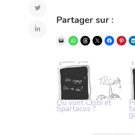
Partager sur :
Où vont Chibi et
P
Spartacus ?
t
g