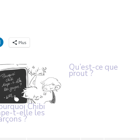
Plus
Qu’est-ce que
prout ?
ourquoi Chibi
ape-t-elle les
arçons ?