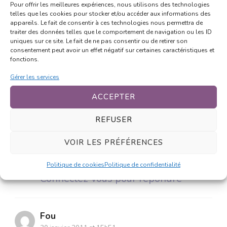
Pour offrir les meilleures expériences, nous utilisons des technologies
NEXT ARTICLE
telles que les cookies pour stocker et/ou accéder aux informations des
Quelle est votre boisson chaude
appareils. Le fait de consentir à ces technologies nous permettra de
traiter des données telles que le comportement de navigation ou les ID
préférée ?
uniques sur ce site. Le fait de ne pas consentir ou de retirer son
consentement peut avoir un effet négatif sur certaines caractéristiques et
fonctions.
Gérer les services
5 Comments
ACCEPTER
REFUSER
Kranch
30 janvier 2011 at 15h51
VOIR LES PRÉFÉRENCES
x) T’es persuasive au moins :p
Politique de cookies
Politique de confidentialité
Connectez-vous pour répondre
Fou