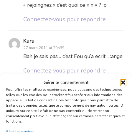
« rejoingnez » c’est quoi ce « n » ? :p
Connectez-vous pour répondre
Kuru
27 mars 2011 at 20h39
Bah je sais pas… c’est Fou qu’a écrit… :ange:
Connectez-vous pour répondre
Gérer le consentement
Pour offrir les meilleures expériences, nous utilisons des technologies
Fou
telles que les cookies pour stocker et/ou accéder aux informations des
27 mars 2011 at 20h39
appareils. Le fait de consentir à ces technologies nous permettra de
traiter des données telles que le comportement de navigation ou les ID
Tyran
uniques sur ce site. Le fait de ne pas consentir ou de retirer son
Tu fait exprès de faire baisser ma
consentement peut avoir un effet négatif sur certaines caractéristiques et
fonctions.
crédibilité.
Gérer les services