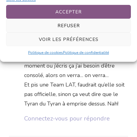
Connectez-vous pour répondre
ACCEPTER
REFUSER
Jiém
27 mars 2011 at 20h39
VOIR LES PRÉFÉRENCES
Bah, moi j’dis que c’est un tyran
Politique de cookies
Politique de confidentialité
bienveillant. Enfin, ça compte pas, au
moment ou j’écris ça j’ai besoin d’être
consolé, alors on verra… on verra…
Et pis une Team LAT, faudrait qu’elle soit
pas officielle, sinon ça veut dire que le
Tyran du Tyran à emprise dessus. Nah!
Connectez-vous pour répondre