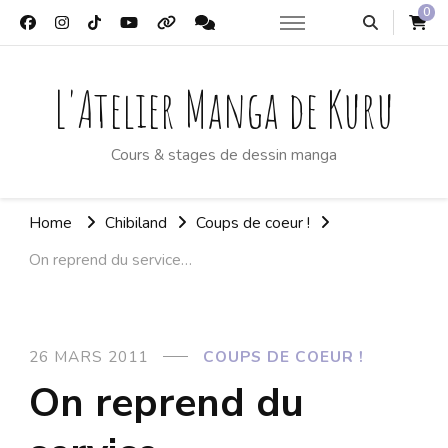
0
L'Atelier Manga de Kuru
Cours & stages de dessin manga
Home
Chibiland
Coups de coeur !
On reprend du service…
26 MARS 2011
COUPS DE COEUR !
On reprend du