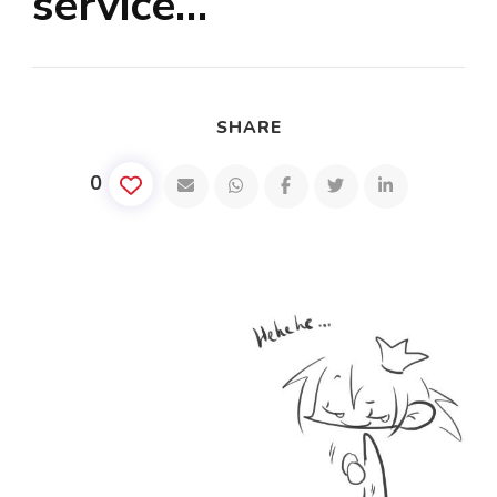
service…
SHARE
0