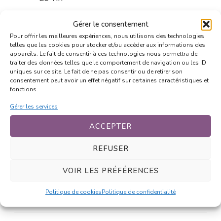
Connectez-vous pour répondre
Gérer le consentement
Pour offrir les meilleures expériences, nous utilisons des technologies
telles que les cookies pour stocker et/ou accéder aux informations des
appareils. Le fait de consentir à ces technologies nous permettra de
Thomas
traiter des données telles que le comportement de navigation ou les ID
26 mars 2011 at 14h00
uniques sur ce site. Le fait de ne pas consentir ou de retirer son
consentement peut avoir un effet négatif sur certaines caractéristiques et
Et en plus…
fonctions.
Et en plus elle endort la résistance par
Gérer les services
des promesses fallacieuses et qu’elle ne
ACCEPTER
tient jamais (genre les pics hein ! On les
attend toujours, que ce soit la summer
REFUSER
dress ou autre !). Namého !
VOIR LES PRÉFÉRENCES
Connectez-vous pour répondre
Politique de cookies
Politique de confidentialité