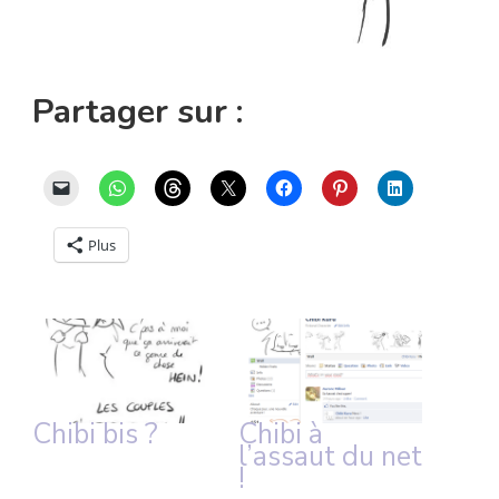
Partager sur :
Plus
Chibi bis ?
Chibi à
l’assaut du net
!