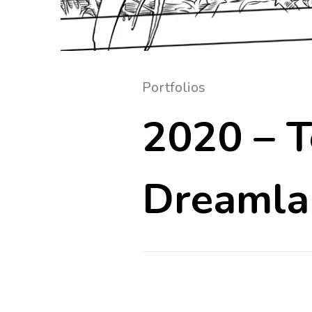
Portfolios
2020 – T
Dreamla