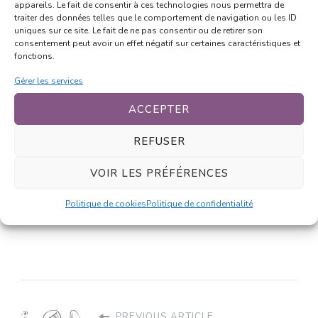
appareils. Le fait de consentir à ces technologies nous permettra de
Stage de
Stage de
traiter des données telles que le comportement de navigation ou les ID
dessin Manga
dessin manga
uniques sur ce site. Le fait de ne pas consentir ou de retirer son
– Été 2021
– Vacances de
consentement peut avoir un effet négatif sur certaines caractéristiques et
la Toussaint
fonctions.
2021
Gérer les services
ACCEPTER
REFUSER
Stages de
VOIR LES PRÉFÉRENCES
dessin manga
– Vacances
scolaires 2022
Politique de cookies
Politique de confidentialité
PREVIOUS ARTICLE