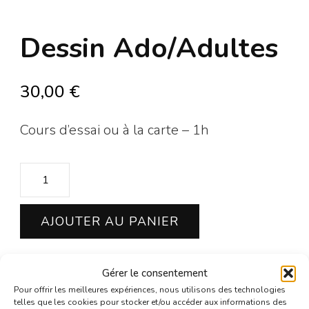
Dessin Ado/Adultes
30,00
€
Cours d’essai ou à la carte – 1h
quantité
de
Dessin
AJOUTER AU PANIER
Ado/Adultes
Gérer le consentement
Pour offrir les meilleures expériences, nous utilisons des technologies
Catégorie :
Cours et Ateliers
telles que les cookies pour stocker et/ou accéder aux informations des