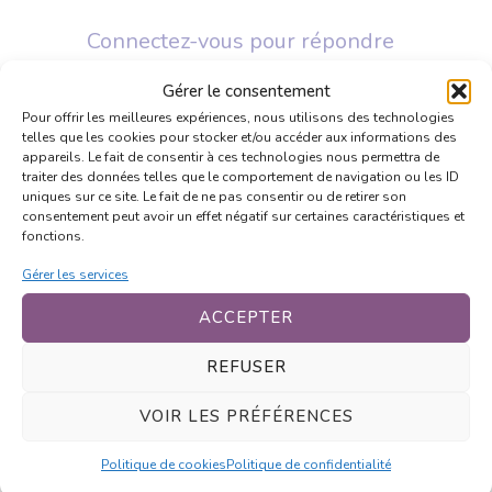
Connectez-vous pour répondre
Gérer le consentement
Pour offrir les meilleures expériences, nous utilisons des technologies
Aldarn
telles que les cookies pour stocker et/ou accéder aux informations des
7 mars 2011 at 21h28
appareils. Le fait de consentir à ces technologies nous permettra de
C’est le poisson !
traiter des données telles que le comportement de navigation ou les ID
uniques sur ce site. Le fait de ne pas consentir ou de retirer son
consentement peut avoir un effet négatif sur certaines caractéristiques et
Connectez-vous pour répondre
fonctions.
Gérer les services
Fou
ACCEPTER
7 mars 2011 at 21h28
REFUSER
Bob Wanted dead or alive
C’est Bob je le redis encore une fois les
VOIR LES PRÉFÉRENCES
fougère c’est archi fourbe.
Politique de cookies
Politique de confidentialité
Connectez-vous pour répondre