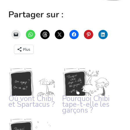
Partager sur :
Plus
Où vont Chibi
Pourquoi Chibi
et Spartacus ?
tape-t-elle les
garçons ?