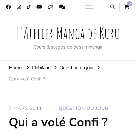
0
L'Atelier Manga de Kuru
Cours & stages de dessin manga
Home
Chibiland
Question du jour
Qui a volé Confi ?
7 MARS 2011
QUESTION DU JOUR
Qui a volé Confi ?