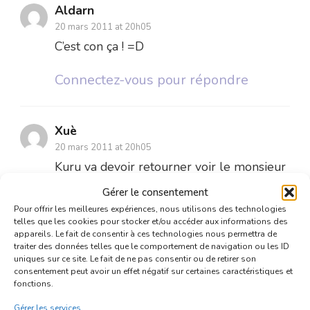
Aldarn
20 mars 2011 at 20h05
C’est con ça ! =D
Connectez-vous pour répondre
Xuè
20 mars 2011 at 20h05
Kuru va devoir retourner voir le monsieur
de la jardinerie-animalerie (ou usine à
Gérer le consentement
animaux) et lui prendre de la nourriture…
Pour offrir les meilleures expériences, nous utilisons des technologies
telles que les cookies pour stocker et/ou accéder aux informations des
Oublie pas hein! Bon-jour!
appareils. Le fait de consentir à ces technologies nous permettra de
traiter des données telles que le comportement de navigation ou les ID
uniques sur ce site. Le fait de ne pas consentir ou de retirer son
Connectez-vous pour répondre
consentement peut avoir un effet négatif sur certaines caractéristiques et
fonctions.
Gérer les services