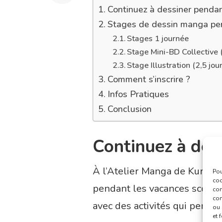
Continuez à dessiner pendan
Stages de dessin manga pen
Stages 1 journée
Stage Mini-BD Collective (
Stage Illustration (2,5 jou
Comment s’inscrire ?
Infos Pratiques
Conclusion
Continuez à des
À l’Atelier Manga de Kuru, j
Pou
coo
pendant les vacances scolair
con
com
avec des activités qui perme
ou 
et 