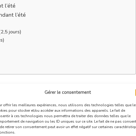
t l’été
dant l’été
2,5 jours)
rs)
siner pendant l’été
Gérer le consentement
e vous propose plusieurs formules de stages
r offrir les meilleures expériences, nous utilisons des technologies telles que le
kies pour stocker et/ou accéder aux informations des appareils. Le fait de
es. Les stages sont adaptés à tous les niveaux
sentir à ces technologies nous permettra de traiter des données telles que le
portement de navigation ou les ID uniques sur ce site. Le fait de ne pas consent
ttent à chacun de trouver son bonheur.
de retirer son consentement peut avoir un effet négatif sur certaines caractéristi
fonctions.