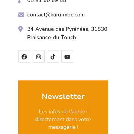
05 81 60 69 55
contact@kuru-mbc.com
34 Avenue des Pyrénées, 31830
Plaisance-du-Touch
Newsletter
Les infos de l'atelier
directement dans votre
messagerie !