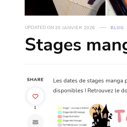
UPDATED ON
20 JANVIER 2026
BLOG
Stages mang
SHARE
Les dates de stages manga p
disponibles ! Retrouvez le do
1