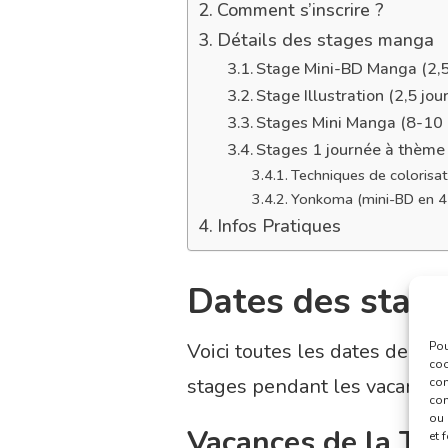
Comment s’inscrire ?
Détails des stages manga
Stage Mini-BD Manga (2,5
Stage Illustration (2,5 jou
Stages Mini Manga (8-10 
Stages 1 journée à thème
Techniques de colorisat
Yonkoma (mini-BD en 4 
Infos Pratiques
Dates des stag
Pou
Voici toutes les dates de sta
coo
stages pendant les vacances
con
com
ou 
Vacances de la To
et 