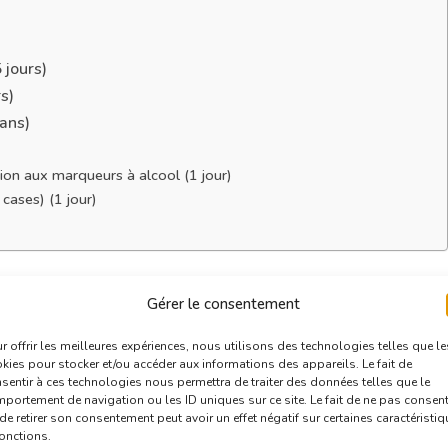
 jours)
rs)
ans)
ion aux marqueurs à alcool (1 jour)
cases) (1 jour)
es dessin manga
Gérer le consentement
r offrir les meilleures expériences, nous utilisons des technologies telles que le
ges pour les prochaines vacances. Il n’y a pas de
kies pour stocker et/ou accéder aux informations des appareils. Le fait de
 de Noël.
sentir à ces technologies nous permettra de traiter des données telles que le
portement de navigation ou les ID uniques sur ce site. Le fait de ne pas consent
de retirer son consentement peut avoir un effet négatif sur certaines caractéristi
ussaint 2025
fonctions.