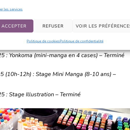
er les services
25 : Stage Mini-BD Manga – Terminé
5 (14h-16h) : Stage Mini Manga (8-10 ans) –
ACCEPTER
REFUSER
VOIR LES PRÉFÉRENCE
Politique de cookies
Politique de confidentialité
Colorisation aux marqueurs à alcool – Terminé
5 : Yonkoma (mini-manga en 4 cases) – Terminé
5 (10h-12h) : Stage Mini Manga (8-10 ans) –
 : Stage Illustration – Terminé