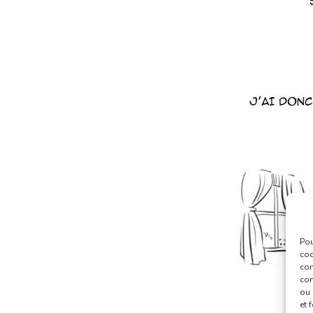
Pou
coo
con
com
ou 
et 