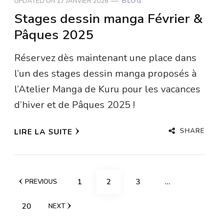
UPDATED ON
17 JANVIER 2026
BLOG
Stages dessin manga Février &
Pâques 2025
Réservez dès maintenant une place dans
l’un des stages dessin manga proposés à
l’Atelier Manga de Kuru pour les vacances
d’hiver et de Pâques 2025 !
SHARE
LIRE LA SUITE
Pagination
PAGE
PAGE
PAGE
1
2
3
…
PREVIOUS
des
PAGE
20
NEXT