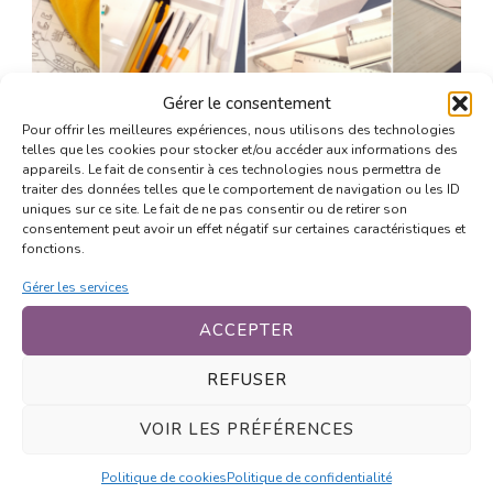
Gérer le consentement
Pour offrir les meilleures expériences, nous utilisons des technologies
UPDATED ON
22 JANVIER 2026
BLOG
telles que les cookies pour stocker et/ou accéder aux informations des
Nouveaux cours de dessin
appareils. Le fait de consentir à ces technologies nous permettra de
traiter des données telles que le comportement de navigation ou les ID
manga pour la rentrée 2025
uniques sur ce site. Le fait de ne pas consentir ou de retirer son
consentement peut avoir un effet négatif sur certaines caractéristiques et
fonctions.
Vous êtes de plus en plus nombreux à
Gérer les services
vous lancer dans l’aventure créative du
dessin manga à Toulouse, c’est super !
ACCEPTER
Pour cette nouvelle session …
REFUSER
SHARE
LIRE LA SUITE
VOIR LES PRÉFÉRENCES
Politique de cookies
Politique de confidentialité