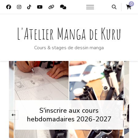
0
L'Atelier Manga de Kuru
Cours & stages de dessin manga
Réserver une place en stage
‹