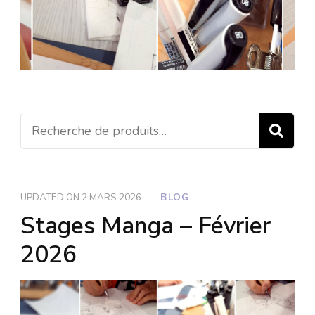
Recherc
R
pour :
UPDATED ON
2 MARS 2026
BLOG
Stages Manga – Février
2026