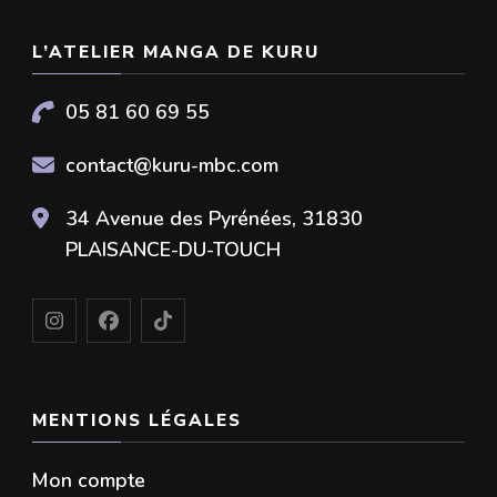
a
plusieurs
plusieurs
L’ATELIER MANGA DE KURU
variations.
variations.
Les
05 81 60 69 55
Les
options
options
contact@kuru-mbc.com
peuvent
peuvent
être
34 Avenue des Pyrénées, 31830
être
PLAISANCE-DU-TOUCH
choisies
choisies
sur
sur
la
la
page
page
du
MENTIONS LÉGALES
du
produit
produit
Mon compte