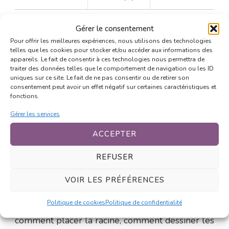
Gérer le consentement
Description
Pour offrir les meilleures expériences, nous utilisons des technologies
telles que les cookies pour stocker et/ou accéder aux informations des
appareils. Le fait de consentir à ces technologies nous permettra de
Les cheveux, c’est ce qui permet à ton
traiter des données telles que le comportement de navigation ou les ID
uniques sur ce site. Le fait de ne pas consentir ou de retirer son
personnage d’avoir immédiatement une identité
consentement peut avoir un effet négatif sur certaines caractéristiques et
fonctions.
forte. Une coiffure bien dessinée, c’est un
personnage reconnaissable. Dans cette session
Gérer les services
de 2h, on découvre comment coiffer son
ACCEPTER
personnage étape par étape, en pensant en
REFUSER
mèches plutôt qu’en cheveu par cheveu.
VOIR LES PRÉFÉRENCES
On voit les coiffures classiques du manga (les
Politique de cookies
Politique de confidentialité
iconiques, les rebelles, les longues mèches…),
comment placer la racine, comment dessiner les