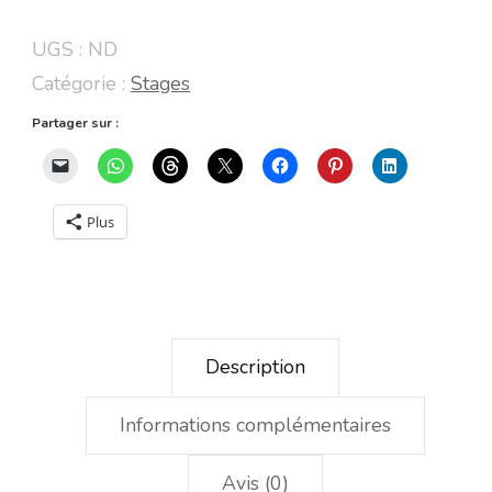
Mini-
UGS :
ND
Manga
Catégorie :
Stages
-
Partager sur :
Dessiner
les
cheveux
Plus
Description
Informations complémentaires
Avis (0)