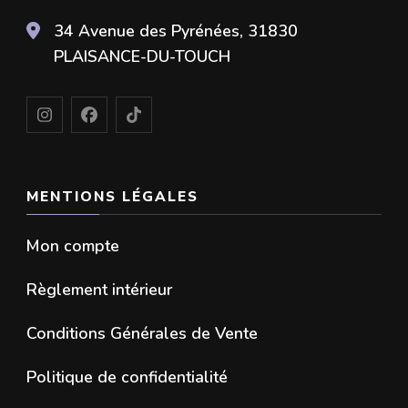
peuvent
peuvent
34 Avenue des Pyrénées, 31830
être
être
PLAISANCE-DU-TOUCH
choisies
choisies
sur
sur
la
la
page
page
MENTIONS LÉGALES
du
du
produit
produit
Mon compte
Règlement intérieur
Conditions Générales de Vente
Politique de confidentialité