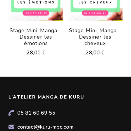
Stage Mini-Manga –
Stage Mini-Manga –
Dessiner les
Dessiner les
émotions
cheveux
28,00
€
28,00
€
Ce
Ce
produit
produit
a
a
plusieurs
plusieurs
L’ATELIER MANGA DE KURU
variations.
variations.
05 81 60 69 55
Les
Les
options
options
contact@kuru-mbc.com