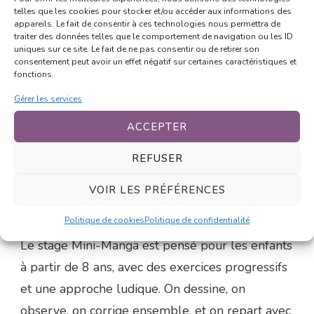
Description
telles que les cookies pour stocker et/ou accéder aux informations des
appareils. Le fait de consentir à ces technologies nous permettra de
traiter des données telles que le comportement de navigation ou les ID
uniques sur ce site. Le fait de ne pas consentir ou de retirer son
Le visage, c’est la première chose qu’on regarde
consentement peut avoir un effet négatif sur certaines caractéristiques et
fonctions.
sur un personnage. Dans cette session de 2h, on
plonge directement dans le sujet : comment
Gérer les services
construire un visage manga avec une méthode
ACCEPTER
simple, comment placer les yeux, le nez et la
REFUSER
bouche au bon endroit, et comment varier les
types de visages (rond, allongé, masculin,
VOIR LES PRÉFÉRENCES
féminin, enfantin…).
Politique de cookies
Politique de confidentialité
Le stage Mini-Manga est pensé pour les enfants
à partir de 8 ans, avec des exercices progressifs
et une approche ludique. On dessine, on
observe, on corrige ensemble, et on repart avec