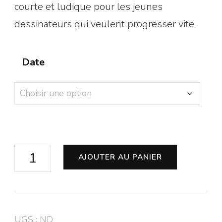
courte et ludique pour les jeunes
dessinateurs qui veulent progresser vite.
Date
quantité
AJOUTER AU PANIER
de
Stage
Mini-
UGS :
ND