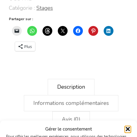
Manga
Catégorie :
Stages
-
Partager sur :
Dessiner
les
visages
Plus
Description
Informations complémentaires
Avis (0)
Gérer le consentement
Pour offrir les meilleures expériences, nous utilisons des technologies